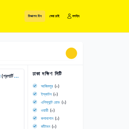
বিজ্ঞাপন দিন
সেবা চাই
লগইন
ঢাকা দক্ষিণ সিটি
য়
(প্রপার্টি বিক্রয়)
আজিমপুর
(০)
ইস্কাটন
(০)
এলিফ্যান্ট রোড
(২)
ওয়ারী
(০)
কলাবাগান
(১)
কাঁটাবন
(০)