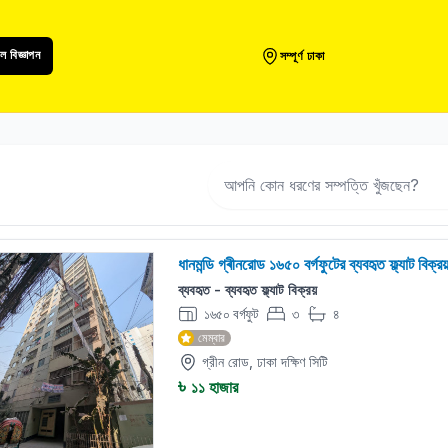
 বিজ্ঞাপন
সম্পূর্ণ ঢাকা
ধানমন্ডি গ্ৰীনরোড ১৬৫০ বর্গফুটের ব্যবহৃত ফ্ল্যাট বিক্র
ব্যবহৃত - ব্যবহৃত ফ্ল্যাট বিক্রয়
১৬৫০ বর্গফুট
৩
৪
বেড:
বাথরুম:
মেম্বার
গ্রীন রোড, ঢাকা দক্ষিণ সিটি
৳
১১ হাজার