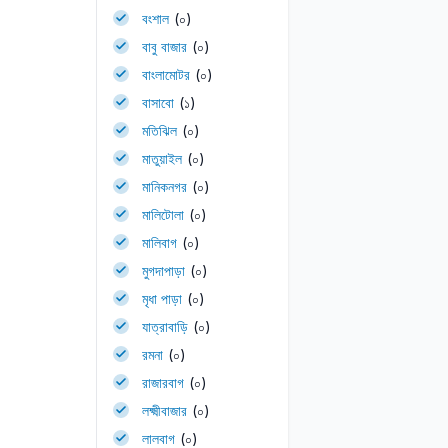
বংশাল
(০)
বাবু বাজার
(০)
বাংলামোটর
(০)
বাসাবো
(১)
মতিঝিল
(০)
মাতুয়াইল
(০)
মানিকনগর
(০)
মালিটোলা
(০)
মালিবাগ
(০)
মুগদাপাড়া
(০)
মৃধা পাড়া
(০)
যাত্রাবাড়ি
(০)
রমনা
(০)
রাজারবাগ
(০)
লক্ষ্মীবাজার
(০)
লালবাগ
(০)