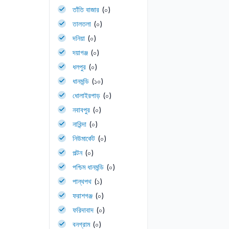
তাঁতি বাজার
(০)
তালতলা
(০)
দনিয়া
(০)
দয়াগঞ্জ
(০)
ধলপুর
(০)
ধানমন্ডি
(১০)
ধোলাইরপাড়
(০)
নবাবপুর
(০)
নারিন্দা
(০)
নিউমার্কেট
(০)
পল্টন
(০)
পশ্চিম ধানমন্ডি
(০)
পান্থপথ
(১)
ফরাশগঞ্জ
(০)
ফরিদাবাদ
(০)
বনগ্রাম
(০)