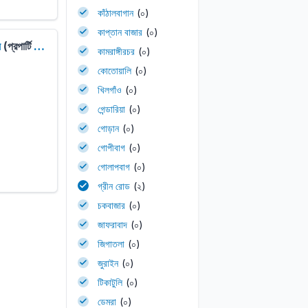
কাঁঠালবাগান
(০)
কাপ্তান বাজার
(০)
য়
(প্রপার্টি বিক্রয়)
কামরাঙ্গীরচর
(০)
কোতোয়ালি
(০)
খিলগাঁও
(০)
গেন্ডারিয়া
(০)
গোড়ান
(০)
গোপীবাগ
(০)
গোলাপবাগ
(০)
গ্রীন রোড
(২)
চকবাজার
(০)
জাফরাবাদ
(০)
জিগাতলা
(০)
জুরাইন
(০)
টিকাটুলি
(০)
ডেমরা
(০)