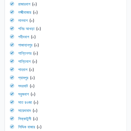
রাজারবাগ
(০)
লক্ষ্মীবাজার
(০)
লালবাগ
(০)
শনির আখড়া
(০)
শহীদবাগ
(০)
শাজাহানপুর
(০)
শান্তিনগর
(০)
শান্তিবাগ
(০)
শাহবাগ
(০)
শ্যামপুর
(০)
সদরঘাট
(০)
সবুজবাগ
(০)
সাত রওজা
(০)
সায়েদাবাদ
(০)
সিক্কাটুলী
(০)
সিদ্দিক বাজার
(০)