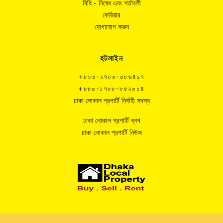
বিধি - নিষেধ এবং শর্তাবলী
কেরিয়ার
যোগাযোগ করুন
হটলাইন
+৮৮০-১৭৮০-০৮৬৪১৭
+৮৮০-১৭৮৮-৮৫২০০৪
ঢাকা লোকাল প্রপার্টি নির্বাহী সদস্য
ঢাকা লোকাল প্রপার্টি ব্লগ
ঢাকা লোকাল প্রপার্টি নিউজ