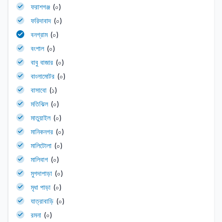
ফরাশগঞ্জ
(০)
ফরিদাবাদ
(০)
বনগ্রাম
(০)
বংশাল
(০)
বাবু বাজার
(০)
বাংলামোটর
(০)
বাসাবো
(১)
মতিঝিল
(০)
মাতুয়াইল
(০)
মানিকনগর
(০)
মালিটোলা
(০)
মালিবাগ
(০)
মুগদাপাড়া
(০)
মৃধা পাড়া
(০)
যাত্রাবাড়ি
(০)
রমনা
(০)