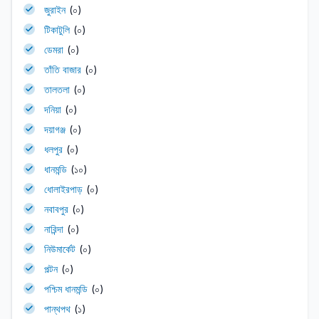
জুরাইন
(০)
টিকাটুলি
(০)
ডেমরা
(০)
তাঁতি বাজার
(০)
তালতলা
(০)
দনিয়া
(০)
দয়াগঞ্জ
(০)
ধলপুর
(০)
ধানমন্ডি
(১০)
ধোলাইরপাড়
(০)
নবাবপুর
(০)
নারিন্দা
(০)
নিউমার্কেট
(০)
পল্টন
(০)
পশ্চিম ধানমন্ডি
(০)
পান্থপথ
(১)