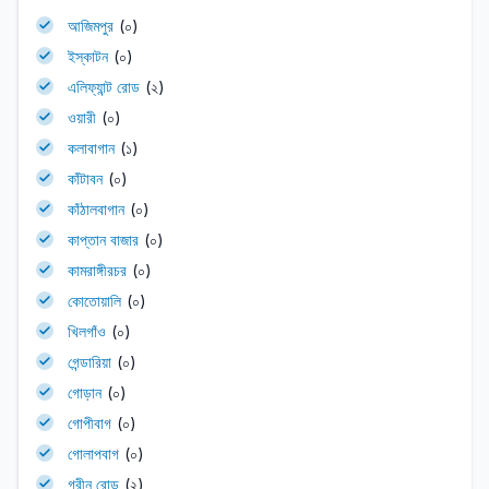
আজিমপুর
(০)
ইস্কাটন
(০)
এলিফ্যান্ট রোড
(২)
ওয়ারী
(০)
কলাবাগান
(১)
কাঁটাবন
(০)
কাঁঠালবাগান
(০)
কাপ্তান বাজার
(০)
কামরাঙ্গীরচর
(০)
কোতোয়ালি
(০)
খিলগাঁও
(০)
গেন্ডারিয়া
(০)
গোড়ান
(০)
গোপীবাগ
(০)
গোলাপবাগ
(০)
গ্রীন রোড
(২)