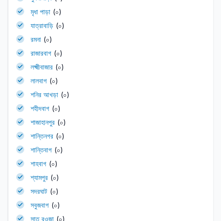
মৃধা পাড়া
(০)
যাত্রাবাড়ি
(০)
রমনা
(০)
রাজারবাগ
(০)
লক্ষ্মীবাজার
(০)
লালবাগ
(০)
শনির আখড়া
(০)
শহীদবাগ
(০)
শাজাহানপুর
(০)
শান্তিনগর
(০)
শান্তিবাগ
(০)
শাহবাগ
(০)
শ্যামপুর
(০)
সদরঘাট
(০)
সবুজবাগ
(০)
সাত রওজা
(০)