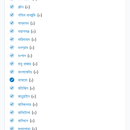
পল্টন
(০)
পশ্চিম ধানমন্ডি
(০)
পান্থপথ
(১)
ফরাশগঞ্জ
(০)
ফরিদাবাদ
(০)
বনগ্রাম
(০)
বংশাল
(০)
বাবু বাজার
(০)
বাংলামোটর
(০)
বাসাবো
(১)
মতিঝিল
(০)
মাতুয়াইল
(০)
মানিকনগর
(০)
মালিটোলা
(০)
মালিবাগ
(০)
মুগদাপাড়া
(০)