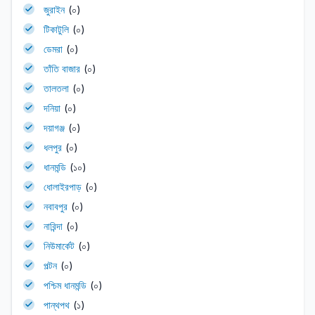
জুরাইন
(০)
টিকাটুলি
(০)
ডেমরা
(০)
তাঁতি বাজার
(০)
তালতলা
(০)
দনিয়া
(০)
দয়াগঞ্জ
(০)
ধলপুর
(০)
ধানমন্ডি
(১০)
ধোলাইরপাড়
(০)
নবাবপুর
(০)
নারিন্দা
(০)
নিউমার্কেট
(০)
পল্টন
(০)
পশ্চিম ধানমন্ডি
(০)
পান্থপথ
(১)