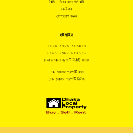
বিধি - নিষেধ এবং শর্তাবলী
কেরিয়ার
যোগাযোগ করুন
হটলাইন
+৮৮০-১৭৮০-০৮৬৪১৭
+৮৮০-১৭৮৮-৮৫২০০৪
ঢাকা লোকাল প্রপার্টি নির্বাহী সদস্য
ঢাকা লোকাল প্রপার্টি ব্লগ
ঢাকা লোকাল প্রপার্টি নিউজ