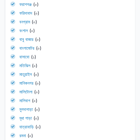
ফরাশগঞ্জ
(০)
ফরিদাবাদ
(০)
বনগ্রাম
(০)
বংশাল
(০)
বাবু বাজার
(০)
বাংলামোটর
(০)
বাসাবো
(১)
মতিঝিল
(০)
মাতুয়াইল
(০)
মানিকনগর
(০)
মালিটোলা
(০)
মালিবাগ
(০)
মুগদাপাড়া
(০)
মৃধা পাড়া
(০)
যাত্রাবাড়ি
(০)
রমনা
(০)