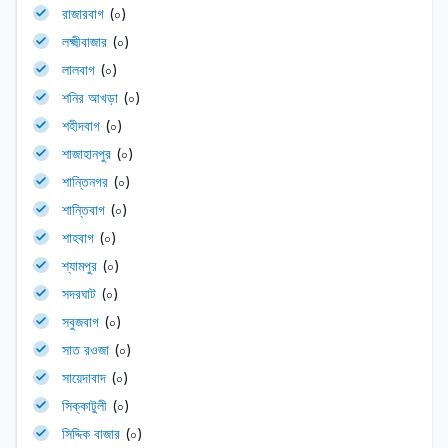
রাজারবাগ
(০)
লক্ষ্মীবাজার
(০)
লালবাগ
(০)
শনির আখড়া
(০)
শহীদবাগ
(০)
শাজাহানপুর
(০)
শান্তিনগর
(০)
শান্তিবাগ
(০)
শাহবাগ
(০)
শ্যামপুর
(০)
সদরঘাট
(০)
সবুজবাগ
(০)
সাত রওজা
(০)
সায়েদাবাদ
(০)
সিক্কাটুলী
(০)
সিদ্দিক বাজার
(০)