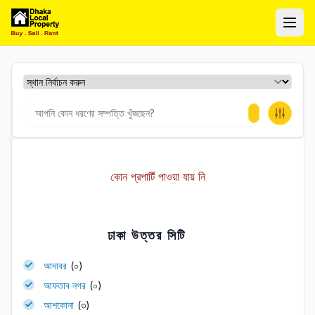
ঢাকা লোকাল প্রপার্টি
Ope
কোন প্রপার্টি পাওয়া যায় নি
ঢাকা উত্তর সিটি
আদাবর
(০)
আফতাব নগর
(০)
আশকোনা
(৩)