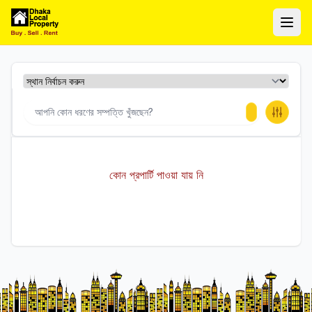
ঢাকা লোকাল প্রপার্টি
Ope
কোন প্রপার্টি পাওয়া যায় নি