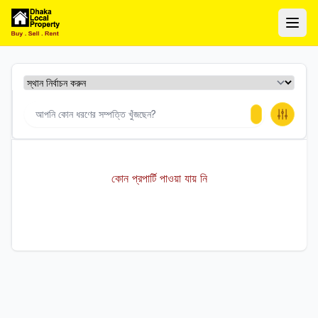
ঢাকা লোকাল প্রপার্টি
Ope
কোন প্রপার্টি পাওয়া যায় নি