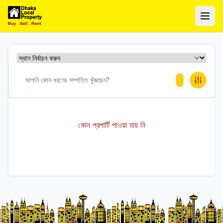
ঢাকা লোকাল প্রপার্টি
Ope
কোন প্রপার্টি পাওয়া যায় নি