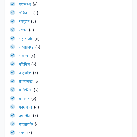
ফরাশগঞ্জ
(০)
ফরিদাবাদ
(০)
বনগ্রাম
(০)
বংশাল
(০)
বাবু বাজার
(০)
বাংলামোটর
(০)
বাসাবো
(১)
মতিঝিল
(০)
মাতুয়াইল
(০)
মানিকনগর
(০)
মালিটোলা
(০)
মালিবাগ
(০)
মুগদাপাড়া
(০)
মৃধা পাড়া
(০)
যাত্রাবাড়ি
(০)
রমনা
(০)