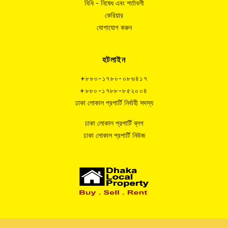
বিধি - নিষেধ এবং শর্তাবলী
কেরিয়ার
যোগাযোগ করুন
হটলাইন
+৮৮০-১৭৮০-০৮৬৪১৭
+৮৮০-১৭৮৮-৮৫২০০৪
ঢাকা লোকাল প্রপার্টি নির্বাহী সদস্য
ঢাকা লোকাল প্রপার্টি ব্লগ
ঢাকা লোকাল প্রপার্টি নিউজ