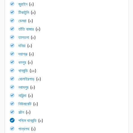
জুরাইন
(০)
টিকাটুলি
(০)
ডেমরা
(০)
তাঁতি বাজার
(০)
তালতলা
(০)
দনিয়া
(০)
দয়াগঞ্জ
(০)
ধলপুর
(০)
ধানমন্ডি
(১০)
ধোলাইরপাড়
(০)
নবাবপুর
(০)
নারিন্দা
(০)
নিউমার্কেট
(০)
পল্টন
(০)
পশ্চিম ধানমন্ডি
(০)
পান্থপথ
(১)