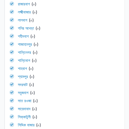
রাজারবাগ
(০)
লক্ষ্মীবাজার
(০)
লালবাগ
(০)
শনির আখড়া
(০)
শহীদবাগ
(০)
শাজাহানপুর
(০)
শান্তিনগর
(০)
শান্তিবাগ
(০)
শাহবাগ
(০)
শ্যামপুর
(০)
সদরঘাট
(০)
সবুজবাগ
(০)
সাত রওজা
(০)
সায়েদাবাদ
(০)
সিক্কাটুলী
(০)
সিদ্দিক বাজার
(০)