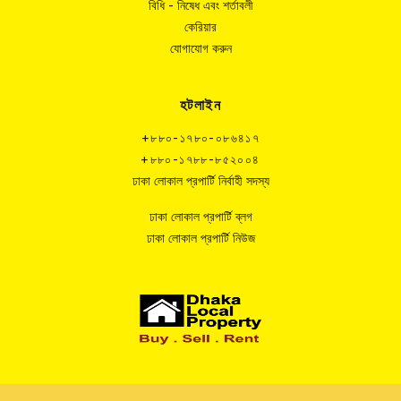
বিধি - নিষেধ এবং শর্তাবলী
কেরিয়ার
যোগাযোগ করুন
হটলাইন
+৮৮০-১৭৮০-০৮৬৪১৭
+৮৮০-১৭৮৮-৮৫২০০৪
ঢাকা লোকাল প্রপার্টি নির্বাহী সদস্য
ঢাকা লোকাল প্রপার্টি ব্লগ
ঢাকা লোকাল প্রপার্টি নিউজ