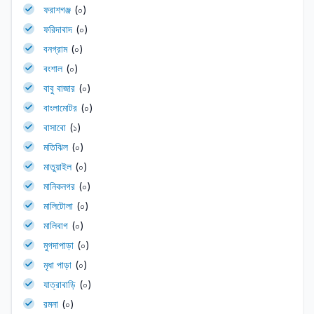
ফরাশগঞ্জ
(০)
ফরিদাবাদ
(০)
বনগ্রাম
(০)
বংশাল
(০)
বাবু বাজার
(০)
বাংলামোটর
(০)
বাসাবো
(১)
মতিঝিল
(০)
মাতুয়াইল
(০)
মানিকনগর
(০)
মালিটোলা
(০)
মালিবাগ
(০)
মুগদাপাড়া
(০)
মৃধা পাড়া
(০)
যাত্রাবাড়ি
(০)
রমনা
(০)