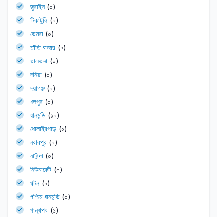
জুরাইন
(০)
টিকাটুলি
(০)
ডেমরা
(০)
তাঁতি বাজার
(০)
তালতলা
(০)
দনিয়া
(০)
দয়াগঞ্জ
(০)
ধলপুর
(০)
ধানমন্ডি
(১০)
ধোলাইরপাড়
(০)
নবাবপুর
(০)
নারিন্দা
(০)
নিউমার্কেট
(০)
পল্টন
(০)
পশ্চিম ধানমন্ডি
(০)
পান্থপথ
(১)