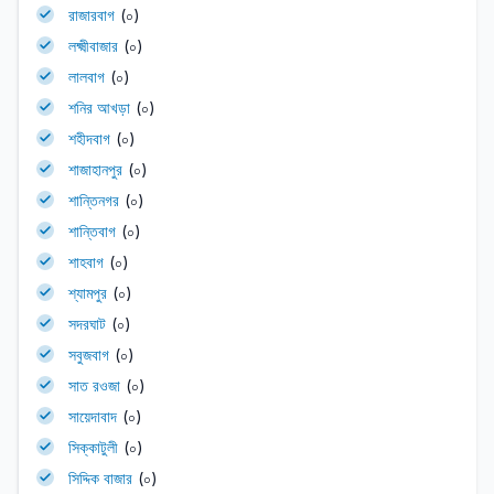
রাজারবাগ
(০)
লক্ষ্মীবাজার
(০)
লালবাগ
(০)
শনির আখড়া
(০)
শহীদবাগ
(০)
শাজাহানপুর
(০)
শান্তিনগর
(০)
শান্তিবাগ
(০)
শাহবাগ
(০)
শ্যামপুর
(০)
সদরঘাট
(০)
সবুজবাগ
(০)
সাত রওজা
(০)
সায়েদাবাদ
(০)
সিক্কাটুলী
(০)
সিদ্দিক বাজার
(০)