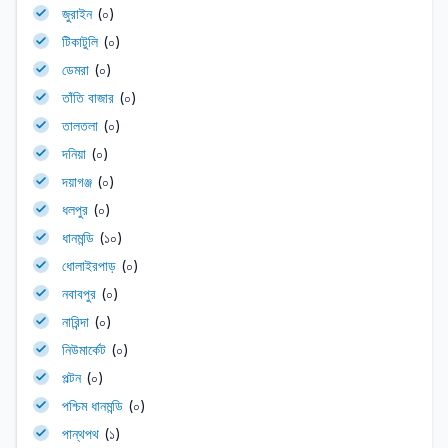
জুরাইন
(০)
টিকাটুলি
(০)
ডেমরা
(০)
তাঁতি বাজার
(০)
তালতলা
(০)
দনিয়া
(০)
দয়াগঞ্জ
(০)
ধলপুর
(০)
ধানমন্ডি
(১০)
ধোলাইরপাড়
(০)
নবাবপুর
(০)
নারিন্দা
(০)
নিউমার্কেট
(০)
পল্টন
(০)
পশ্চিম ধানমন্ডি
(০)
পান্থপথ
(১)