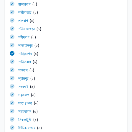
রাজারবাগ
(০)
লক্ষ্মীবাজার
(০)
লালবাগ
(০)
শনির আখড়া
(০)
শহীদবাগ
(০)
শাজাহানপুর
(০)
শান্তিনগর
(০)
শান্তিবাগ
(০)
শাহবাগ
(০)
শ্যামপুর
(০)
সদরঘাট
(০)
সবুজবাগ
(০)
সাত রওজা
(০)
সায়েদাবাদ
(০)
সিক্কাটুলী
(০)
সিদ্দিক বাজার
(০)