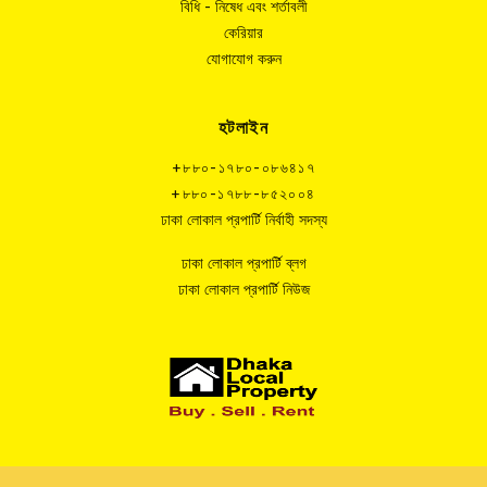
বিধি - নিষেধ এবং শর্তাবলী
কেরিয়ার
যোগাযোগ করুন
হটলাইন
+৮৮০-১৭৮০-০৮৬৪১৭
+৮৮০-১৭৮৮-৮৫২০০৪
ঢাকা লোকাল প্রপার্টি নির্বাহী সদস্য
ঢাকা লোকাল প্রপার্টি ব্লগ
ঢাকা লোকাল প্রপার্টি নিউজ