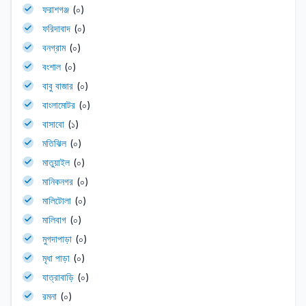
ফরাশগঞ্জ
(০)
ফরিদাবাদ
(০)
বনগ্রাম
(০)
বংশাল
(০)
বাবু বাজার
(০)
বাংলামোটর
(০)
বাসাবো
(১)
মতিঝিল
(০)
মাতুয়াইল
(০)
মানিকনগর
(০)
মালিটোলা
(০)
মালিবাগ
(০)
মুগদাপাড়া
(০)
মৃধা পাড়া
(০)
যাত্রাবাড়ি
(০)
রমনা
(০)