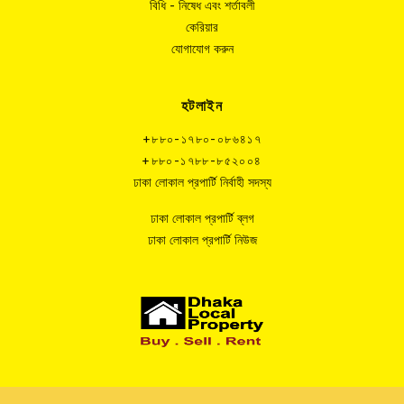
বিধি - নিষেধ এবং শর্তাবলী
কেরিয়ার
যোগাযোগ করুন
হটলাইন
+৮৮০-১৭৮০-০৮৬৪১৭
+৮৮০-১৭৮৮-৮৫২০০৪
ঢাকা লোকাল প্রপার্টি নির্বাহী সদস্য
ঢাকা লোকাল প্রপার্টি ব্লগ
ঢাকা লোকাল প্রপার্টি নিউজ