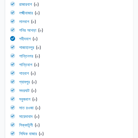
রাজারবাগ
(০)
লক্ষ্মীবাজার
(০)
লালবাগ
(০)
শনির আখড়া
(০)
শহীদবাগ
(০)
শাজাহানপুর
(০)
শান্তিনগর
(০)
শান্তিবাগ
(০)
শাহবাগ
(০)
শ্যামপুর
(০)
সদরঘাট
(০)
সবুজবাগ
(০)
সাত রওজা
(০)
সায়েদাবাদ
(০)
সিক্কাটুলী
(০)
সিদ্দিক বাজার
(০)