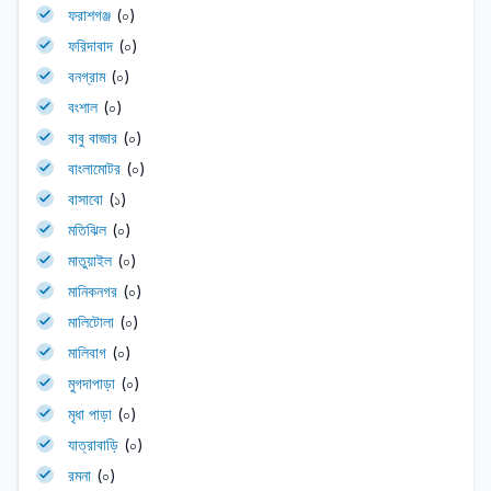
ফরাশগঞ্জ
(০)
ফরিদাবাদ
(০)
বনগ্রাম
(০)
বংশাল
(০)
বাবু বাজার
(০)
বাংলামোটর
(০)
বাসাবো
(১)
মতিঝিল
(০)
মাতুয়াইল
(০)
মানিকনগর
(০)
মালিটোলা
(০)
মালিবাগ
(০)
মুগদাপাড়া
(০)
মৃধা পাড়া
(০)
যাত্রাবাড়ি
(০)
রমনা
(০)