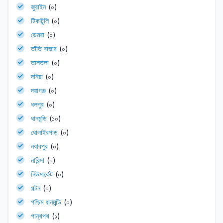
জুরাইন
(০)
টিকাটুলি
(০)
ডেমরা
(০)
তাঁতি বাজার
(০)
তালতলা
(০)
দনিয়া
(০)
দয়াগঞ্জ
(০)
ধলপুর
(০)
ধানমন্ডি
(১০)
ধোলাইরপাড়
(০)
নবাবপুর
(০)
নারিন্দা
(০)
নিউমার্কেট
(০)
পল্টন
(০)
পশ্চিম ধানমন্ডি
(০)
পান্থপথ
(১)