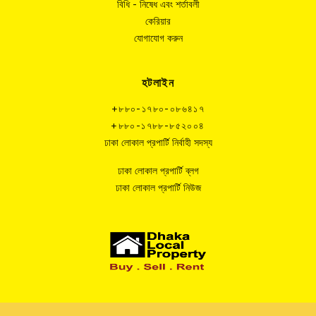
বিধি - নিষেধ এবং শর্তাবলী
কেরিয়ার
যোগাযোগ করুন
হটলাইন
+৮৮০-১৭৮০-০৮৬৪১৭
+৮৮০-১৭৮৮-৮৫২০০৪
ঢাকা লোকাল প্রপার্টি নির্বাহী সদস্য
ঢাকা লোকাল প্রপার্টি ব্লগ
ঢাকা লোকাল প্রপার্টি নিউজ