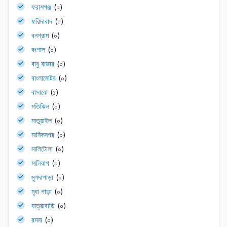
ফরাশগঞ্জ
(০)
ফরিদাবাদ
(০)
বনগ্রাম
(০)
বংশাল
(০)
বাবু বাজার
(০)
বাংলামোটর
(০)
বাসাবো
(১)
মতিঝিল
(০)
মাতুয়াইল
(০)
মানিকনগর
(০)
মালিটোলা
(০)
মালিবাগ
(০)
মুগদাপাড়া
(০)
মৃধা পাড়া
(০)
যাত্রাবাড়ি
(০)
রমনা
(০)