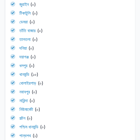
জুরাইন
(০)
টিকাটুলি
(০)
ডেমরা
(০)
তাঁতি বাজার
(০)
তালতলা
(০)
দনিয়া
(০)
দয়াগঞ্জ
(০)
ধলপুর
(০)
ধানমন্ডি
(১০)
ধোলাইরপাড়
(০)
নবাবপুর
(০)
নারিন্দা
(০)
নিউমার্কেট
(০)
পল্টন
(০)
পশ্চিম ধানমন্ডি
(০)
পান্থপথ
(১)