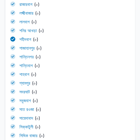
রাজারবাগ
(০)
লক্ষ্মীবাজার
(০)
লালবাগ
(০)
শনির আখড়া
(০)
শহীদবাগ
(০)
শাজাহানপুর
(০)
শান্তিনগর
(০)
শান্তিবাগ
(০)
শাহবাগ
(০)
শ্যামপুর
(০)
সদরঘাট
(০)
সবুজবাগ
(০)
সাত রওজা
(০)
সায়েদাবাদ
(০)
সিক্কাটুলী
(০)
সিদ্দিক বাজার
(০)