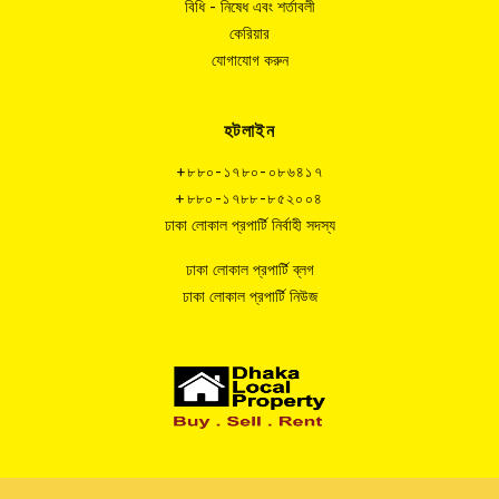
বিধি - নিষেধ এবং শর্তাবলী
কেরিয়ার
যোগাযোগ করুন
হটলাইন
+৮৮০-১৭৮০-০৮৬৪১৭
+৮৮০-১৭৮৮-৮৫২০০৪
ঢাকা লোকাল প্রপার্টি নির্বাহী সদস্য
ঢাকা লোকাল প্রপার্টি ব্লগ
ঢাকা লোকাল প্রপার্টি নিউজ