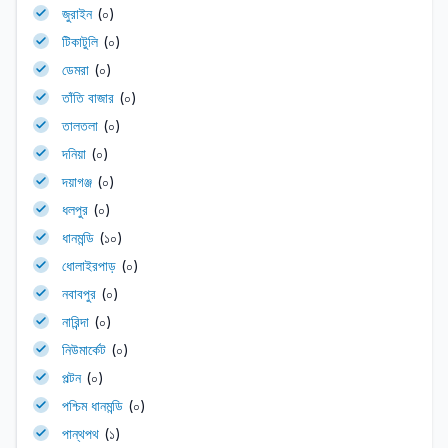
জুরাইন
(০)
টিকাটুলি
(০)
ডেমরা
(০)
তাঁতি বাজার
(০)
তালতলা
(০)
দনিয়া
(০)
দয়াগঞ্জ
(০)
ধলপুর
(০)
ধানমন্ডি
(১০)
ধোলাইরপাড়
(০)
নবাবপুর
(০)
নারিন্দা
(০)
নিউমার্কেট
(০)
পল্টন
(০)
পশ্চিম ধানমন্ডি
(০)
পান্থপথ
(১)