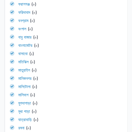
ফরাশগঞ্জ
(০)
ফরিদাবাদ
(০)
বনগ্রাম
(০)
বংশাল
(০)
বাবু বাজার
(০)
বাংলামোটর
(০)
বাসাবো
(১)
মতিঝিল
(০)
মাতুয়াইল
(০)
মানিকনগর
(০)
মালিটোলা
(০)
মালিবাগ
(০)
মুগদাপাড়া
(০)
মৃধা পাড়া
(০)
যাত্রাবাড়ি
(০)
রমনা
(০)