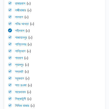
রাজারবাগ
(০)
লক্ষ্মীবাজার
(০)
লালবাগ
(০)
শনির আখড়া
(০)
শহীদবাগ
(০)
শাজাহানপুর
(০)
শান্তিনগর
(০)
শান্তিবাগ
(০)
শাহবাগ
(০)
শ্যামপুর
(০)
সদরঘাট
(০)
সবুজবাগ
(০)
সাত রওজা
(০)
সায়েদাবাদ
(০)
সিক্কাটুলী
(০)
সিদ্দিক বাজার
(০)