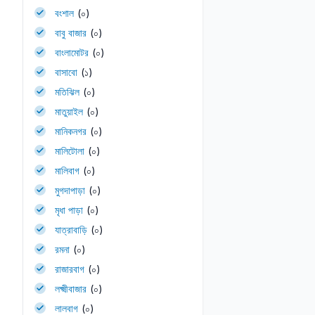
বংশাল
(০)
বাবু বাজার
(০)
বাংলামোটর
(০)
বাসাবো
(১)
মতিঝিল
(০)
মাতুয়াইল
(০)
মানিকনগর
(০)
মালিটোলা
(০)
মালিবাগ
(০)
মুগদাপাড়া
(০)
মৃধা পাড়া
(০)
যাত্রাবাড়ি
(০)
রমনা
(০)
রাজারবাগ
(০)
লক্ষ্মীবাজার
(০)
লালবাগ
(০)