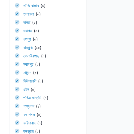
তাঁতি বাজার
(০)
তালতলা
(০)
দনিয়া
(০)
দয়াগঞ্জ
(০)
ধলপুর
(০)
ধানমন্ডি
(১০)
ধোলাইরপাড়
(০)
নবাবপুর
(০)
নারিন্দা
(০)
নিউমার্কেট
(০)
পল্টন
(০)
পশ্চিম ধানমন্ডি
(০)
পান্থপথ
(১)
ফরাশগঞ্জ
(০)
ফরিদাবাদ
(০)
বনগ্রাম
(০)