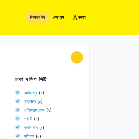
বিজ্ঞাপন দিন
সেবা চাই
লগইন
ঢাকা দক্ষিণ সিটি
আজিমপুর
(০)
ইস্কাটন
(০)
এলিফ্যান্ট রোড
(২)
ওয়ারী
(০)
কলাবাগান
(১)
কাঁটাবন
(০)