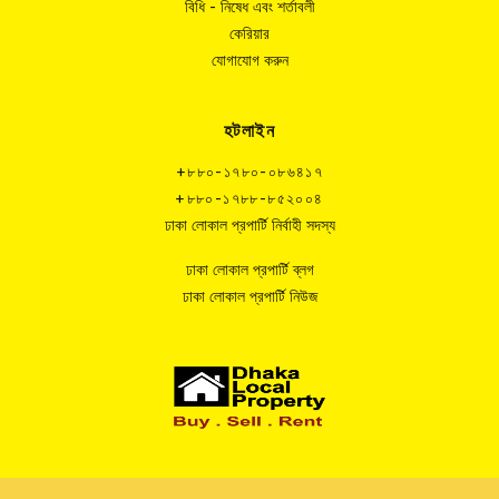
বিধি - নিষেধ এবং শর্তাবলী
কেরিয়ার
যোগাযোগ করুন
হটলাইন
+৮৮০-১৭৮০-০৮৬৪১৭
+৮৮০-১৭৮৮-৮৫২০০৪
ঢাকা লোকাল প্রপার্টি নির্বাহী সদস্য
ঢাকা লোকাল প্রপার্টি ব্লগ
ঢাকা লোকাল প্রপার্টি নিউজ