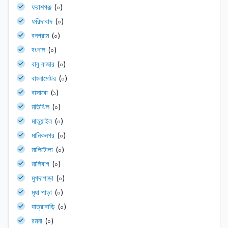
ফরাশগঞ্জ
(০)
ফরিদাবাদ
(০)
বনগ্রাম
(০)
বংশাল
(০)
বাবু বাজার
(০)
বাংলামোটর
(০)
বাসাবো
(১)
মতিঝিল
(০)
মাতুয়াইল
(০)
মানিকনগর
(০)
মালিটোলা
(০)
মালিবাগ
(০)
মুগদাপাড়া
(০)
মৃধা পাড়া
(০)
যাত্রাবাড়ি
(০)
রমনা
(০)