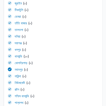
জুরাইন
(০)
টিকাটুলি
(০)
ডেমরা
(০)
তাঁতি বাজার
(০)
তালতলা
(০)
দনিয়া
(০)
দয়াগঞ্জ
(০)
ধলপুর
(০)
ধানমন্ডি
(১০)
ধোলাইরপাড়
(০)
নবাবপুর
(০)
নারিন্দা
(০)
নিউমার্কেট
(০)
পল্টন
(০)
পশ্চিম ধানমন্ডি
(০)
পান্থপথ
(১)