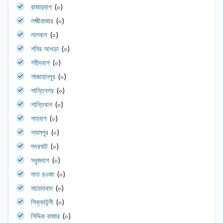
রাজারবাগ
(০)
লক্ষ্মীবাজার
(০)
লালবাগ
(০)
শনির আখড়া
(০)
শহীদবাগ
(০)
শাজাহানপুর
(০)
শান্তিনগর
(০)
শান্তিবাগ
(০)
শাহবাগ
(০)
শ্যামপুর
(০)
সদরঘাট
(০)
সবুজবাগ
(০)
সাত রওজা
(০)
সায়েদাবাদ
(০)
সিক্কাটুলী
(০)
সিদ্দিক বাজার
(০)