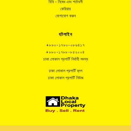
বিধি - নিষেধ এবং শর্তাবলী
কেরিয়ার
যোগাযোগ করুন
হটলাইন
+৮৮০-১৭৮০-০৮৬৪১৭
+৮৮০-১৭৮৮-৮৫২০০৪
ঢাকা লোকাল প্রপার্টি নির্বাহী সদস্য
ঢাকা লোকাল প্রপার্টি ব্লগ
ঢাকা লোকাল প্রপার্টি নিউজ