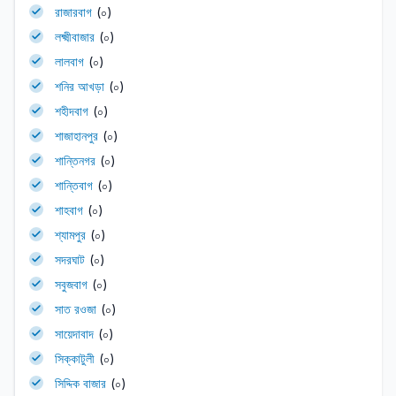
রাজারবাগ
(০)
লক্ষ্মীবাজার
(০)
লালবাগ
(০)
শনির আখড়া
(০)
শহীদবাগ
(০)
শাজাহানপুর
(০)
শান্তিনগর
(০)
শান্তিবাগ
(০)
শাহবাগ
(০)
শ্যামপুর
(০)
সদরঘাট
(০)
সবুজবাগ
(০)
সাত রওজা
(০)
সায়েদাবাদ
(০)
সিক্কাটুলী
(০)
সিদ্দিক বাজার
(০)