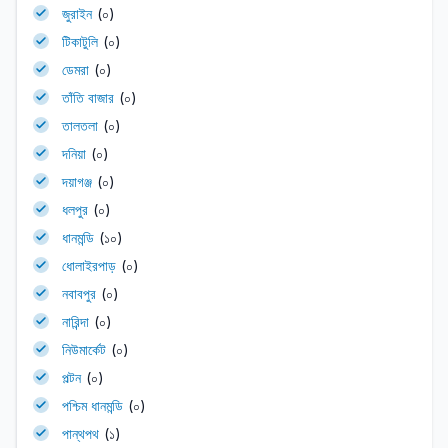
জুরাইন
(০)
টিকাটুলি
(০)
ডেমরা
(০)
তাঁতি বাজার
(০)
তালতলা
(০)
দনিয়া
(০)
দয়াগঞ্জ
(০)
ধলপুর
(০)
ধানমন্ডি
(১০)
ধোলাইরপাড়
(০)
নবাবপুর
(০)
নারিন্দা
(০)
নিউমার্কেট
(০)
পল্টন
(০)
পশ্চিম ধানমন্ডি
(০)
পান্থপথ
(১)