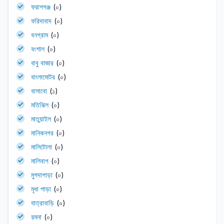
ফরাশগঞ্জ
(০)
ফরিদাবাদ
(০)
বনগ্রাম
(০)
বংশাল
(০)
বাবু বাজার
(০)
বাংলামোটর
(০)
বাসাবো
(১)
মতিঝিল
(০)
মাতুয়াইল
(০)
মানিকনগর
(০)
মালিটোলা
(০)
মালিবাগ
(০)
মুগদাপাড়া
(০)
মৃধা পাড়া
(০)
যাত্রাবাড়ি
(০)
রমনা
(০)