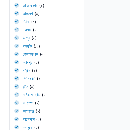
তাঁতি বাজার
(০)
তালতলা
(০)
দনিয়া
(০)
দয়াগঞ্জ
(০)
ধলপুর
(০)
ধানমন্ডি
(১০)
ধোলাইরপাড়
(০)
নবাবপুর
(০)
নারিন্দা
(০)
নিউমার্কেট
(০)
পল্টন
(০)
পশ্চিম ধানমন্ডি
(০)
পান্থপথ
(১)
ফরাশগঞ্জ
(০)
ফরিদাবাদ
(০)
বনগ্রাম
(০)