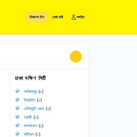
বিজ্ঞাপন দিন
সেবা চাই
লগইন
ঢাকা দক্ষিণ সিটি
আজিমপুর
(০)
ইস্কাটন
(০)
এলিফ্যান্ট রোড
(২)
ওয়ারী
(০)
কলাবাগান
(১)
কাঁটাবন
(০)