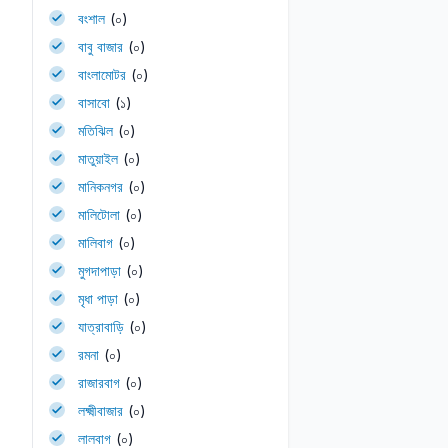
বংশাল
(০)
বাবু বাজার
(০)
বাংলামোটর
(০)
বাসাবো
(১)
মতিঝিল
(০)
মাতুয়াইল
(০)
মানিকনগর
(০)
মালিটোলা
(০)
মালিবাগ
(০)
মুগদাপাড়া
(০)
মৃধা পাড়া
(০)
যাত্রাবাড়ি
(০)
রমনা
(০)
রাজারবাগ
(০)
লক্ষ্মীবাজার
(০)
লালবাগ
(০)