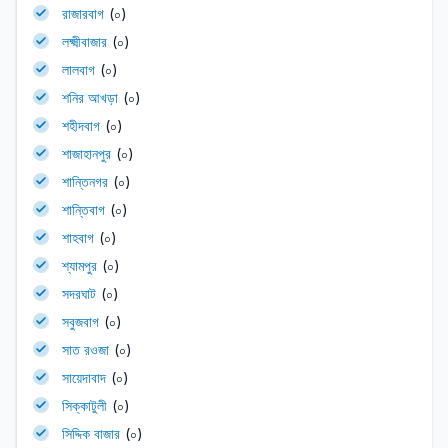
রাজারবাগ
(০)
লক্ষ্মীবাজার
(০)
লালবাগ
(০)
শনির আখড়া
(০)
শহীদবাগ
(০)
শাজাহানপুর
(০)
শান্তিনগর
(০)
শান্তিবাগ
(০)
শাহবাগ
(০)
শ্যামপুর
(০)
সদরঘাট
(০)
সবুজবাগ
(০)
সাত রওজা
(০)
সায়েদাবাদ
(০)
সিক্কাটুলী
(০)
সিদ্দিক বাজার
(০)