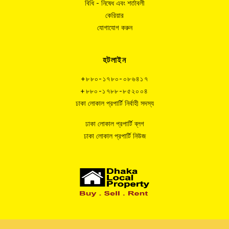
বিধি - নিষেধ এবং শর্তাবলী
কেরিয়ার
যোগাযোগ করুন
হটলাইন
+৮৮০-১৭৮০-০৮৬৪১৭
+৮৮০-১৭৮৮-৮৫২০০৪
ঢাকা লোকাল প্রপার্টি নির্বাহী সদস্য
ঢাকা লোকাল প্রপার্টি ব্লগ
ঢাকা লোকাল প্রপার্টি নিউজ