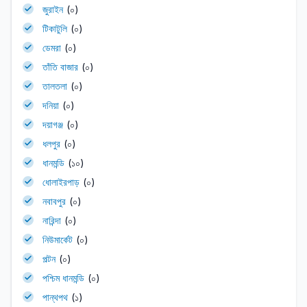
জুরাইন
(০)
টিকাটুলি
(০)
ডেমরা
(০)
তাঁতি বাজার
(০)
তালতলা
(০)
দনিয়া
(০)
দয়াগঞ্জ
(০)
ধলপুর
(০)
ধানমন্ডি
(১০)
ধোলাইরপাড়
(০)
নবাবপুর
(০)
নারিন্দা
(০)
নিউমার্কেট
(০)
পল্টন
(০)
পশ্চিম ধানমন্ডি
(০)
পান্থপথ
(১)