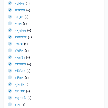
ফরাশগঞ্জ
(০)
ফরিদাবাদ
(০)
বনগ্রাম
(০)
বংশাল
(০)
বাবু বাজার
(০)
বাংলামোটর
(০)
বাসাবো
(১)
মতিঝিল
(০)
মাতুয়াইল
(০)
মানিকনগর
(০)
মালিটোলা
(০)
মালিবাগ
(০)
মুগদাপাড়া
(০)
মৃধা পাড়া
(০)
যাত্রাবাড়ি
(০)
রমনা
(০)