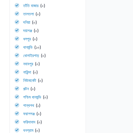
তাঁতি বাজার
(০)
তালতলা
(০)
দনিয়া
(০)
দয়াগঞ্জ
(০)
ধলপুর
(০)
ধানমন্ডি
(১০)
ধোলাইরপাড়
(০)
নবাবপুর
(০)
নারিন্দা
(০)
নিউমার্কেট
(০)
পল্টন
(০)
পশ্চিম ধানমন্ডি
(০)
পান্থপথ
(১)
ফরাশগঞ্জ
(০)
ফরিদাবাদ
(০)
বনগ্রাম
(০)