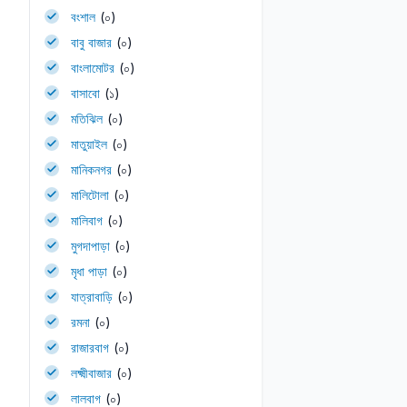
বংশাল
(০)
বাবু বাজার
(০)
বাংলামোটর
(০)
বাসাবো
(১)
মতিঝিল
(০)
মাতুয়াইল
(০)
মানিকনগর
(০)
মালিটোলা
(০)
মালিবাগ
(০)
মুগদাপাড়া
(০)
মৃধা পাড়া
(০)
যাত্রাবাড়ি
(০)
রমনা
(০)
রাজারবাগ
(০)
লক্ষ্মীবাজার
(০)
লালবাগ
(০)