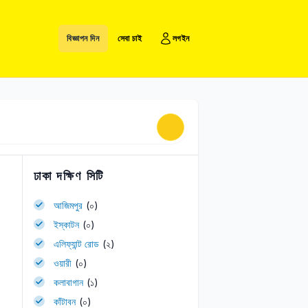
বিজ্ঞাপন দিন
সেবা চাই
লগইন
ঢাকা দক্ষিণ সিটি
আজিমপুর
(০)
ইস্কাটন
(০)
এলিফ্যান্ট রোড
(২)
ওয়ারী
(০)
কলাবাগান
(১)
কাঁটাবন
(০)