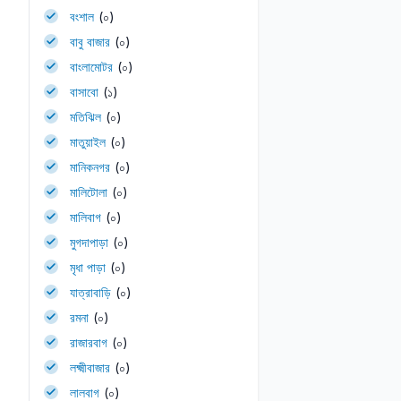
বংশাল
(০)
বাবু বাজার
(০)
বাংলামোটর
(০)
বাসাবো
(১)
মতিঝিল
(০)
মাতুয়াইল
(০)
মানিকনগর
(০)
মালিটোলা
(০)
মালিবাগ
(০)
মুগদাপাড়া
(০)
মৃধা পাড়া
(০)
যাত্রাবাড়ি
(০)
রমনা
(০)
রাজারবাগ
(০)
লক্ষ্মীবাজার
(০)
লালবাগ
(০)