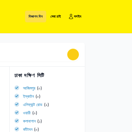
বিজ্ঞাপন দিন
সেবা চাই
লগইন
ঢাকা দক্ষিণ সিটি
আজিমপুর
(০)
ইস্কাটন
(০)
এলিফ্যান্ট রোড
(২)
ওয়ারী
(০)
কলাবাগান
(১)
কাঁটাবন
(০)