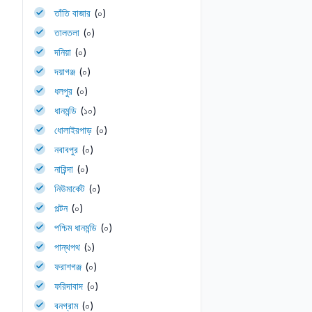
তাঁতি বাজার
(০)
তালতলা
(০)
দনিয়া
(০)
দয়াগঞ্জ
(০)
ধলপুর
(০)
ধানমন্ডি
(১০)
ধোলাইরপাড়
(০)
নবাবপুর
(০)
নারিন্দা
(০)
নিউমার্কেট
(০)
পল্টন
(০)
পশ্চিম ধানমন্ডি
(০)
পান্থপথ
(১)
ফরাশগঞ্জ
(০)
ফরিদাবাদ
(০)
বনগ্রাম
(০)